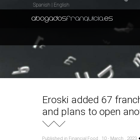
Spanish
|
English
abogados
franquicia
.es
Eroski added 67 franch
and plans to open ano
Published in
, 10 - March , 2023
Financial Food