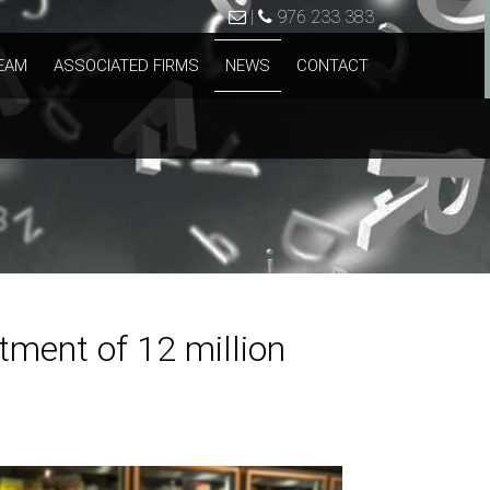
|
976 233 383
EAM
ASSOCIATED FIRMS
NEWS
CONTACT
tment of 12 million