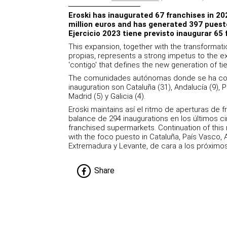
Eroski has inaugurated 67 franchises in 20
million euros and has generated 397 puest
Ejercicio 2023 tiene previsto inaugurar 65 
This expansion, together with the transformat
propias, represents a strong impetus to the e
'contigo' that defines the new generation of ti
The comunidades autónomas donde se ha co
inauguration son Cataluña (31), Andalucía (9), 
Madrid (5) y Galicia (4).
Eroski maintains así el ritmo de aperturas de 
balance de 294 inaugurations en los últimos ci
franchised supermarkets. Continuation of thi
with the foco puesto in Cataluña, País Vasco, 
Extremadura y Levante, de cara a los próximo
Share