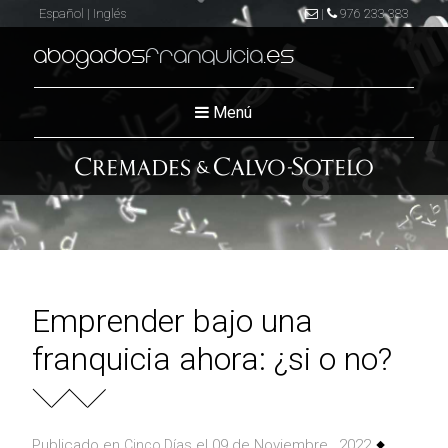
Español
|
Inglés
|
976 233 383
abogados
franquicia
.es
Menú
Emprender bajo una
franquicia ahora: ¿si o no?
Publicado en
el 09 de Noviembre , 2022
Cinco Dí­as