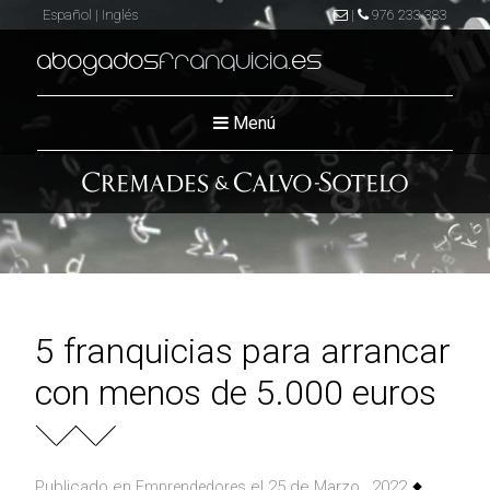
Español
|
Inglés
|
976 233 383
abogados
franquicia
.es
Menú
5 franquicias para arrancar
con menos de 5.000 euros
Publicado en
el 25 de Marzo , 2022
Emprendedores