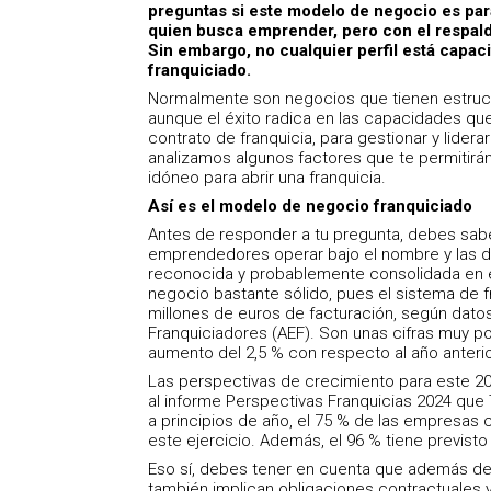
preguntas si este modelo de negocio es par
quien busca emprender, pero con el respal
Sin embargo, no cualquier perfil está capac
franquiciado.
Normalmente son negocios que tienen estruct
aunque el éxito radica en las capacidades qu
contrato de franquicia, para gestionar y lidera
analizamos algunos factores que te permitirán
idóneo para abrir una franquicia.
Así es el modelo de negocio franquiciado
Antes de responder a tu pregunta, debes saber
emprendedores operar bajo el nombre y las d
reconocida y probablemente consolidada en 
negocio bastante sólido, pues el sistema de f
millones de euros de facturación, según dato
Franquiciadores (AEF). Son unas cifras muy 
aumento del 2,5 % con respecto al año anterio
Las perspectivas de crecimiento para este 2
al informe Perspectivas Franquicias 2024 que
a principios de año, el 75 % de las empresas
este ejercicio. Además, el 96 % tiene previsto
Eso sí, debes tener en cuenta que además de l
también implican obligaciones contractuales 