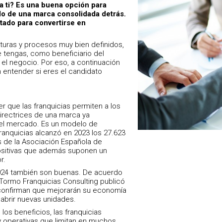
a ti? Es una buena opción para
do de una marca consolidada detrás.
itado para convertirse en
uras y procesos muy bien definidos,
e tengas, como beneficiario del
r el negocio. Por eso, a continuación
 entender si eres el candidato
 que las franquicias permiten a los
irectrices de una marca ya
el mercado. Es un modelo de
ranquicias alcanzó en 2023 los 27.623
s de la Asociación Española de
positivas que además suponen un
r.
024 también son buenas. De acuerdo
 Tormo Franquicias Consulting publicó
 confirman que mejorarán su economía
 abrir nuevas unidades.
os beneficios, las franquicias
y operativas que limitan en muchos