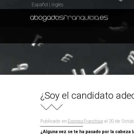
Español
|
Inglés
abogados
franquicia
.es
¿Soy el candidato ade
Publicado en
el 20 de Octub
Express Franchise
¿Alguna vez se te ha pasado por la cabeza la