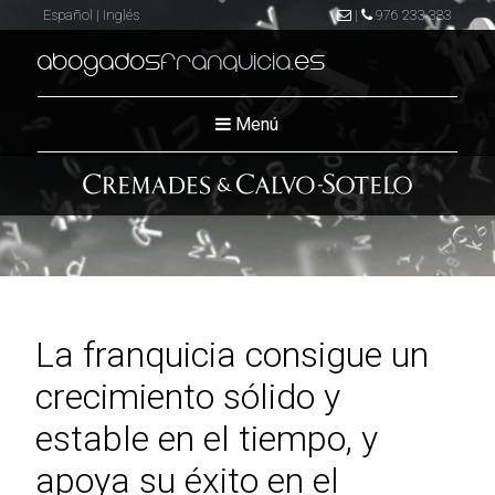
Español
|
Inglés
|
976 233 383
abogados
franquicia
.es
Menú
La franquicia consigue un
crecimiento sólido y
estable en el tiempo, y
apoya su éxito en el