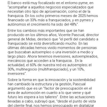
El banco está muy focalizado en el entorno pyme, en
“acompañar a aquellos negocios especializados que
necesitan otro tipo de aproximación, como el de la
franquicia. En los ocho primeros meses de 2025 hemos
financiado un 33% más a franquiciados, y en pymes y
autónomos el crecimiento ha sido del 48%”.
Entre los cambios más importantes que se han
producido en los últimos años, Vicente Pascual, director
general de Midas, destacó que “el perfil del candidato a
franquiciado se está diversificando mucho. En las
últimas décadas hemos vivido momentos de personas
que buscaban auto­empleo o una inversión a medio y
largo plazo. Ahora tenemos inversores, auto­empleados,
mecánicos que acceden a la franquicia… En la
actualidad, el 60% de nuestra red es auto­empleo; el
30%, multinegocio (multi­franquiciado), y un 10%,
inversores”.
Sobre la forma en que la innovación y la sostenibilidad
han cambiado la estructura y la gestión, Pascual
argumentó que es un “factor de preocupación en el
área de automoción en cuanto a lo que viene y qué
futuro les espera a los talleres”. Entre las actuaciones
llevadas a cabo, subrayó que, “desde el punto de vista
del cliente final, nos hemos preocupado en digitalizar