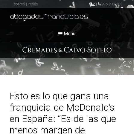
Español
|
Inglés
|
976 233 383
abogados
franquicia
.es
Menú
Esto es lo que gana una
franquicia de McDonald’s
en España: “Es de las que
menos margen de