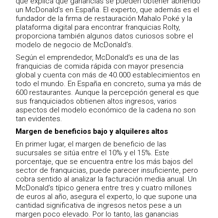
que explica qué ganancias se pueden obtener abriendo
un McDonald’s en España. El experto, que además es el
fundador de la firma de restauración Mahalo Poké y la
plataforma digital para encontrar franquicias Rolty,
proporciona también algunos datos curiosos sobre el
modelo de negocio de McDonald’s.
Según el emprendedor, McDonald’s es una de las
franquicias de comida rápida con mayor presencia
global y cuenta con más de 40.000 establecimientos en
todo el mundo. En España en concreto, suma ya más de
600 restaurantes. Aunque la percepción general es que
sus franquiciados obtienen altos ingresos, varios
aspectos del modelo económico de la cadena no son
tan evidentes.
Margen de beneficios bajo y alquileres altos
En primer lugar, el margen de beneficio de las
sucursales se sitúa entre el 10% y el 15%. Este
porcentaje, que se encuentra entre los más bajos del
sector de franquicias, puede parecer insuficiente, pero
cobra sentido al analizar la facturación media anual. Un
McDonald’s típico genera entre tres y cuatro millones
de euros al año, asegura el experto, lo que supone una
cantidad significativa de ingresos netos pese a un
margen poco elevado. Por lo tanto, las ganancias